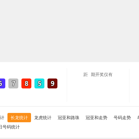
距
期开奖仅有
计
长龙统计
龙虎统计
冠亚和路珠
冠亚和走势
号码走势
日号码统计