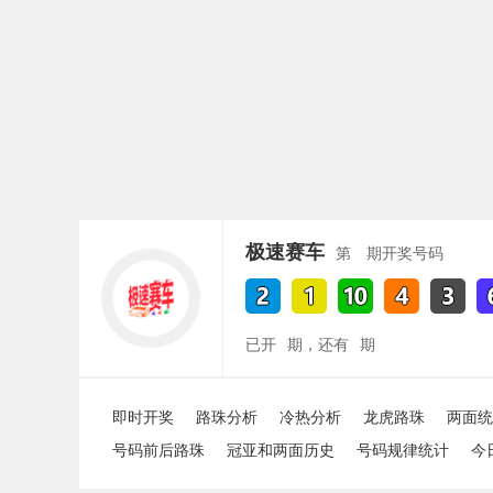
极速赛车
第
期开奖号码
已开
期，还有
期
即时开奖
路珠分析
冷热分析
龙虎路珠
两面统
号码前后路珠
冠亚和两面历史
号码规律统计
今