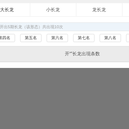
大长龙
小长龙
龙长龙
开出5期长龙（该形态）共出现10次
第四名
第五名
第六名
第七名
第八名
开“
”长龙出现条数