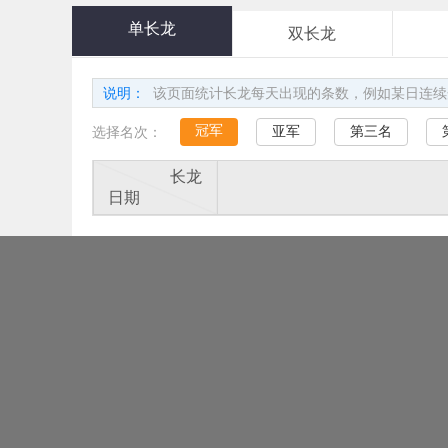
单长龙
双长龙
说明：
该页面统计长龙每天出现的条数，例如某日连续
冠军
亚军
第三名
选择名次：
长龙
日期