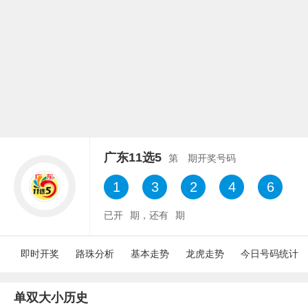
广东11选5
第
期开奖号码
1
3
2
4
6
已开
期，还有
期
即时开奖
路珠分析
基本走势
龙虎走势
今日号码统计
单双大小历史