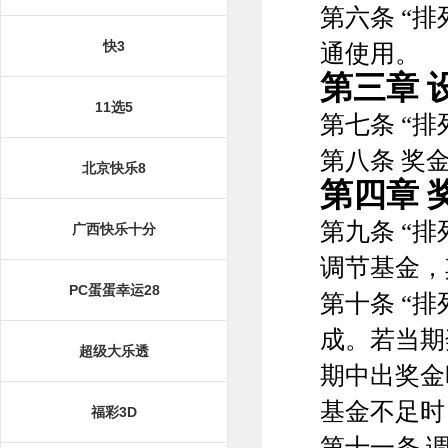
第六条 “
快3
通使用。
第三章
11选5
第七条 “
第八条 奖
北京快乐8
第四章
第九条 “
广西快乐十分
调节基金，
PC蛋蛋幸运28
第十条 “
成。若当期
超级大乐透
期中出奖金
基金不足时
福彩3D
第十一条 