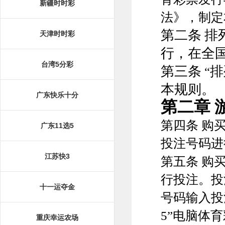
新疆时时彩
法》，制定
第二条
排
天津时时彩
行，在全
台湾5分彩
第三条
排
“
本规则。
广东快乐十分
第二章
第四条 购买
广东11选5
投注号码进
江苏快3
第五条 购
行投注。投
十一运夺金
号码输入投
5”电脑体
重庆幸运农场