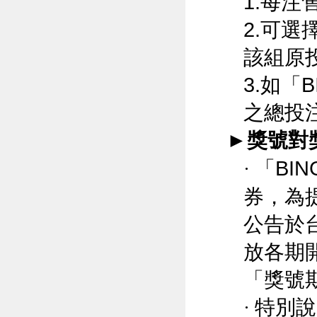
1.
每注
2.
可選
該組原
3.
如「
B
之總投
►
獎號對
「
BIN
·
券，為
公告於
放各期
「獎號
特別說
·