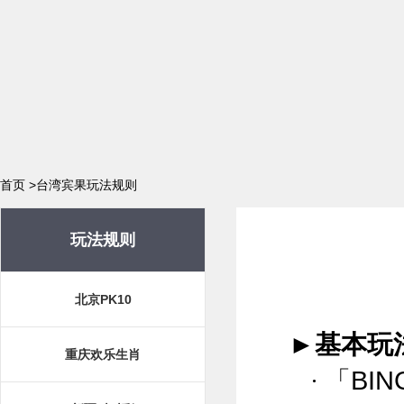
首页 >台湾宾果玩法规则
玩法规则
北京PK10
►
基本玩
重庆欢乐生肖
「
BIN
·