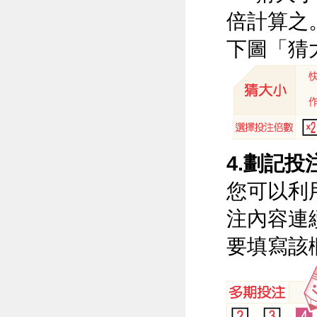
倍計算之
下圖「猜
4.
劃記投
您可以利
注內容連
要填寫該