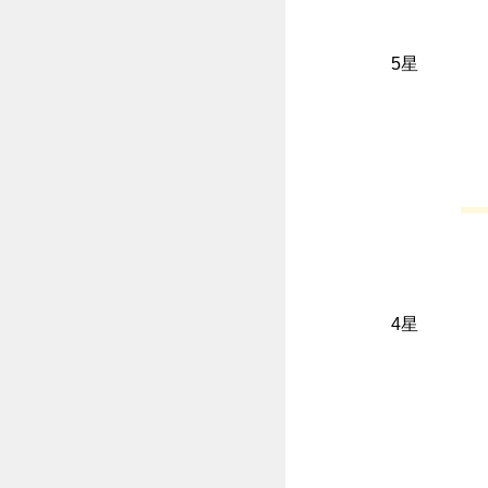
5
星
4
星