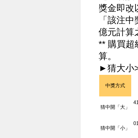
獎金即改
「該注中
億元計算
**
購買超
算。
►
猜大小
中獎方式
4
猜中開「大」
0
猜中開「小」