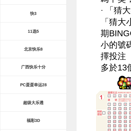
「猜大
·
快3
「猜大
期
BING
11选5
小的號
北京快乐8
擇投注
多於
13
广西快乐十分
PC蛋蛋幸运28
超级大乐透
福彩3D