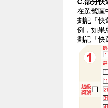
C.
部分快
在選號區
劃記「快
例，如果
劃記「快