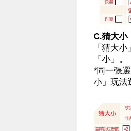
C.
猜大小
「猜大小
「小」。
*
同一張選
小」玩法