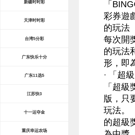
新疆时时彩
「
BING
彩券遊
天津时时彩
的玩法
每次開
台湾5分彩
的玩法
广东快乐十分
形，即
「超級
·
广东11选5
「超級
江苏快3
版，只
玩法。
十一运夺金
的超級
重庆幸运农场
為中獎