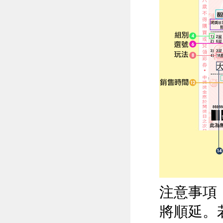
注意事項
將順延。