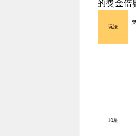
的獎金倍
玩法
10
星