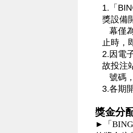
1.
「
BI
獎設備
幕僅
止時，
2.
因電
故投注
號碼
3.
各期
獎金分
►
「
BI