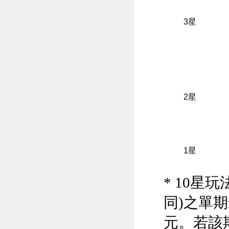
3
星
2
星
1
星
* 10星
同)之單
元。若該