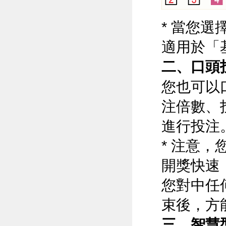
*
當您選
適用於「
二、口頭
您也可以
注倍數、
進行投注
*
注意，
開獎快速
您對中任
束後，方
三、智慧