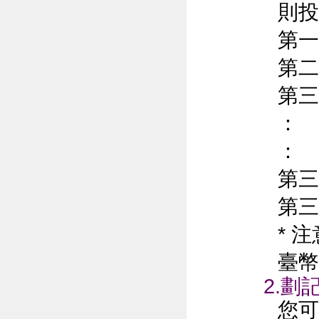
則投
第一
第二
第三
：
：
第三
第三
* 
臺幣
2.劃
您可