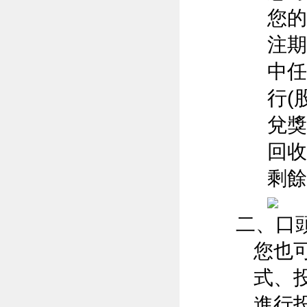
您的
注期
中任
行(
兌獎
回收
剩餘
二、口
您也
式、
進行