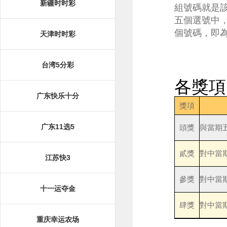
新疆时时彩
組號碼就是該
五個選號中
個號碼，即
天津时时彩
台湾5分彩
各獎項
广东快乐十分
獎項
广东11选5
頭獎
與當期
貳獎
對中當
江苏快3
參獎
對中當
十一运夺金
肆獎
對中當
重庆幸运农场