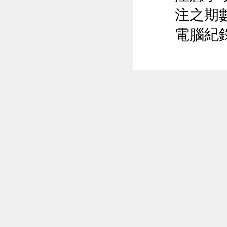
注之期
電腦紀