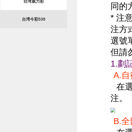
台湾威力彩
同的
* 
台湾今彩539
注方
選號
但請
1.劃
A.
在選
注。
B.